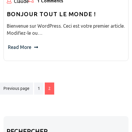
1 Comments
Claude
BONJOUR TOUT LE MONDE !
Bienvenue sur WordPress. Ceci est votre premier article.
Modifiez-le ou…
Read More
PAGINATION
Previous page
1
2
DES
PUBLICATIONS
RECHERCHER